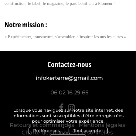
construction, le label, le magazine, le parc bonifiant à Plomeur."
Notre mission :
« Expérimenter, transmettre, s’assembler, s’inspirer les uns les autres ».
Contactez-nous
infokerterre@gmail.com
06 02 16 29 65
Lorsque vous naviguez sur notre site internet, des
informations sont susceptibles d'être enregistrées
pour optimiser votre expérience.
Retours et commandes
Mentions légales
Préférences
Tout accepter
Charte des données personnelles